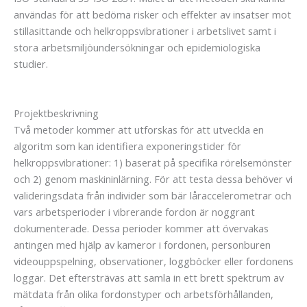
användas för att bedöma risker och effekter av insatser mot
stillasittande och helkroppsvibrationer i arbetslivet samt i
stora arbetsmiljöundersökningar och epidemiologiska
studier.
Projektbeskrivning
Två metoder kommer att utforskas för att utveckla en
algoritm som kan identifiera exponeringstider för
helkroppsvibrationer: 1) baserat på specifika rörelsemönster
och 2) genom maskininlärning. För att testa dessa behöver vi
valideringsdata från individer som bär låraccelerometrar och
vars arbetsperioder i vibrerande fordon är noggrant
dokumenterade. Dessa perioder kommer att övervakas
antingen med hjälp av kameror i fordonen, personburen
videouppspelning, observationer, loggböcker eller fordonens
loggar. Det eftersträvas att samla in ett brett spektrum av
mätdata från olika fordonstyper och arbetsförhållanden,