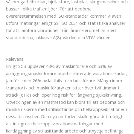
såsom gaffeltruckar, hjullastare, lastbilar, skogsmaskiner och
bussar i olika trafikmiljöer. För att bedöma
överensstämmelsen med ISO-standarder kommer vi även
utföra mätningar enligt SS-ISO 2631 och statistiska analyser
för att jämföra vibrationer från låraccelerometrar med
standarderna, inklusive A(8)-värden och VDV-värden.
Relevans
Enligt SCB upplever 40% av maskinförare och 53% av
anläggningsmaskinförare arbetsrelaterade vibrationsskador,
jämfört med 26% av lastbils- och bussförare. Många inom
transport- och maskinföraryrken sitter över två timmar i
sträck (61%) och löper hög risk för långvarig sjukskrivning.
Utvecklingen av en mätmetod kan bidra till att bedöma och
minska riskerna med stillasittande och helkroppsvibrationer i
dessa branscher. Den nya metoden skulle göra det möjligt
att integrera helkroppsvibrationsmätningar med
kartläggning av stillasittande arbete och utnyttja befintliga