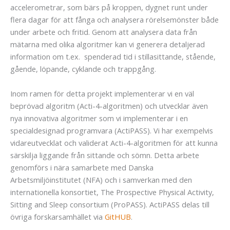
accelerometrar, som bärs på kroppen, dygnet runt under
flera dagar för att fånga och analysera rörelsemönster både
under arbete och fritid. Genom att analysera data från
mätarna med olika algoritmer kan vi generera detaljerad
information om t.ex. spenderad tid i stillasittande, stående,
gående, löpande, cyklande och trappgång.
Inom ramen för detta projekt implementerar vi en väl
beprövad algoritm (Acti-4-algoritmen) och utvecklar även
nya innovativa algoritmer som vi implementerar i en
specialdesignad programvara (ActiPASS). Vi har exempelvis
vidareutvecklat och validerat Acti-4-algoritmen för att kunna
särskilja liggande från sittande och sömn. Detta arbete
genomförs i nära samarbete med Danska
Arbetsmiljöinstitutet (NFA) och i samverkan med den
internationella konsortiet, The Prospective Physical Activity,
Sitting and Sleep consortium (ProPASS). ActiPASS delas till
övriga forskarsamhället via
GitHUB
.